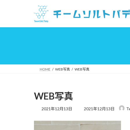
コ
ナ
ン
ビ
テ
ゲ
ン
ー
ツ
シ
へ
ョ
ス
ン
キ
に
ッ
移
プ
動
HOME
WEB写真
WEB写真
WEB写真
最
2021年12月13日
2021年12月13日
T
終
更
新